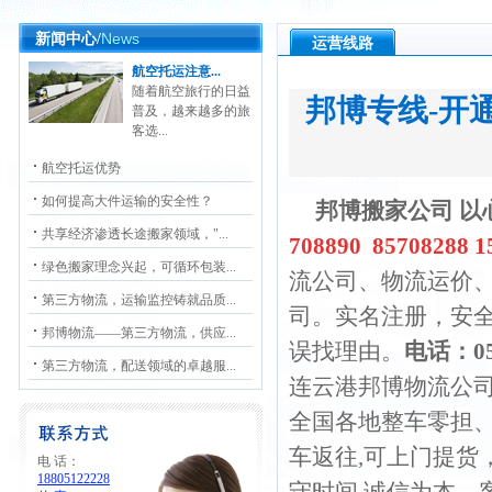
News
新闻中心/
运营线路
航空托运注意...
随着航空旅行的日益
邦博专线-开
普及，越来越多的旅
客选...
航空托运优势
如何提高大件运输的安全性？
邦博搬家公司
以
共享经济渗透长途搬家领域，"...
708890 85708288 1
绿色搬家理念兴起，可循环包装...
流公司、物流运价
第三方物流，运输监控铸就品质...
司。实名注册，安
邦博物流——第三方物流，供应...
误找理由。
电话：051
第三方物流，配送领域的卓越服...
连云港邦博物流公司：电话
全国各地整车零担
车返往,可上门提货
电 话：
18805122228