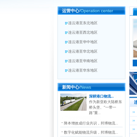
Operation center
运营中心/
连云港至东北地区
连云港至西北地区
连云港至华中地区
连云港至华北地区
连云港至华南地区
连云港至华东地区
News
新闻中心/
深耕港口物流...
作为新亚欧大陆桥东
桥头堡、“一带一
路”重...
降本增效成行业共识，邦博物流...
数字化赋能物流升级，邦博物流...