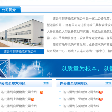
公司简介
连云港邦博物流有限公司是一家以公路散货
型运输公司， 拥有国内先进的运输工具和管理设
大件运输及大型设备策划与实施，展览品运输策
输，港口手续增值服务，设备量身定做木箱，保
随着市场环境的不断发展，业务需求的不断提
城市配送中心，形成了以连云港为"T"形中心、
连云港邦博物流有限公司
连云港至华东地区
连云港至华南地区
连云港到襄樊物流公司专线 ...
连云港到佛山物流公司专线
连云港到上海物流公司
连云港到三亚物流公司专线
连云港到合肥物流公司专线
连云港到东莞物流公司专线