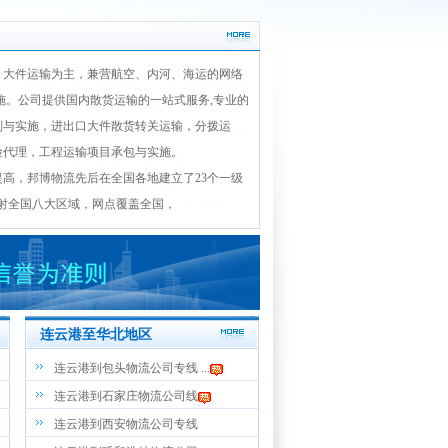
、大件运输为主，兼营航空、内河、海运的网络
施。公司提供国内散货运输的一站式服务,专业的
划与实施，进出口大件散货转关运输，分拨运
险代理，工程运输项目承包与实施。
高，邦博物流先后在全国各地建立了23个一级
辐射全国八大区域，网点覆盖全国，
连云港至华北地区
连云港到包头物流公司专线 ...
连云港到石家庄物流公司线
连云港到西安物流公司专线