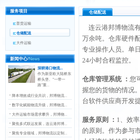
服务项目
仓储配送
普货运输
连云港邦博物流有
仓储配送
万余吨。仓库硬件
大件运输
专业操作人员。单日
News
新闻中心/
24小时合程监控。
深耕港口物流...
作为新亚欧大陆桥东
仓库管理系统 ：
您
桥头堡、“一带一
路”重...
握您的货物的情况
降本增效成行业共识，邦博物流...
台软件供应商开发
数字化赋能物流升级，邦博物流...
大件运输市场需求攀升，邦博物...
服务原则 ：
1、效
聚焦多式联运发展，连云港邦博...
的原则。作为参与
聚焦专业领域，邦博物流以定制...