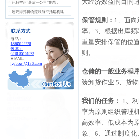
大经济效益的目的进
化解空运“最后一公里”难题，...
连云港邦博物流以航空托运构建...
保管规则：
1、面
率。3、根据出库频
电 话：
重量安排保管的位置
18805122228
传 真：
则。
0518-85151972
E-MAIL:
lygbbwl@126.com
仓储的一般业务程
装卸货作业 5、货物
我们的任务：
1、
率为原则组织管理机
高效率、低成本为
象。6、通过制度化