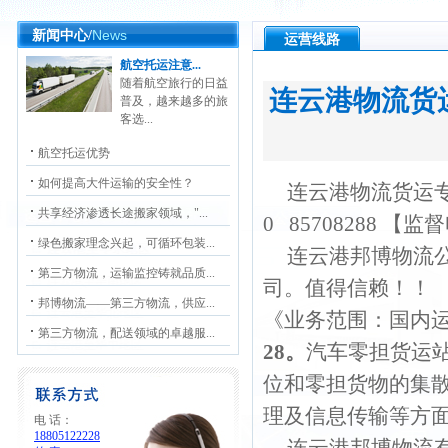
News
新闻中心/
运营线路
航空托运注意...
随着航空旅行的日益
连云港物流货
普及，越来越多的旅
客选...
航空托运优势
如何提高大件运输的安全性？
连云港物流货运
共享经济渗透长途搬家领域，"...
0 85708288 【监
绿色搬家理念兴起，可循环包装...
连云港邦博物流公
第三方物流，运输监控铸就品质...
司。值得信赖！！
邦博物流——第三方物流，供应...
《业务范围：国内
第三方物流，配送领域的卓越服...
28。
汽车零担货运站
位和零担货物的集
理及信息传输等方
电 话：
18805122228