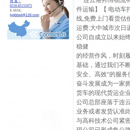
连云港邦博物流有
传 真：
0518-85151972
件运输】【 电动车
E-MAIL:
lygbbwl@126.com
线,免费上门看货估
运费.大中城市次日
公司自成立以来始
稳健
的经营作风，时刻
基础，通过我们不
安全、高效”的服务
奋斗发展成为一家拥有
货车的现代货运企
公司总部座落于连
业务或者发货认准
与高科技术公司紧密