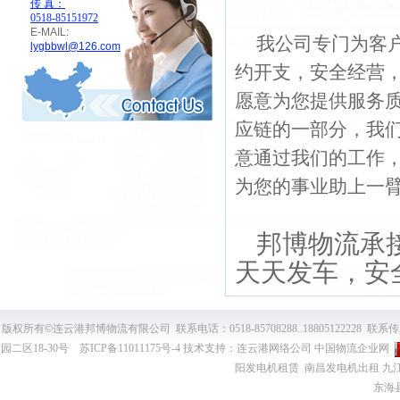
传 真：
0518-85151972
E-MAIL:
我公司专门为客
lygbbwl@126.com
约开支，安全经营
愿意为您提供服务
应链的一部分，我
意通过我们的工作
为您的事业助上一
邦博物流承
天天发车，安全
版权所有
©
连云港邦博物流有限公司 联系电话：0518-85708288..18805122228 联系传
园二区18-30号
苏ICP备11011175号-4
技术支持：
连云港网络公司
中国物流企业网
阳发电机租赁
南昌发电机出租
九
东海